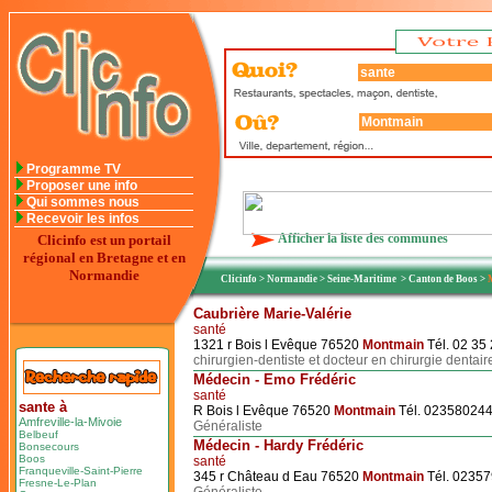
Programme TV
Proposer une info
Qui sommes nous
Recevoir les infos
Afficher la liste des communes
Clicinfo est un portail
régional en Bretagne et en
Normandie
Clicinfo
>
Normandie
>
Seine-Maritime
>
Canton de Boos
>
Caubrière Marie-Valérie
santé
1321 r Bois l Evêque 76520
Montmain
Tél. 02 35
chirurgien-dentiste et docteur en chirurgie dentair
Médecin - Emo Frédéric
santé
sante à
R Bois l Evêque 76520
Montmain
Tél. 02358024
Amfreville-la-Mivoie
Généraliste
Belbeuf
Médecin - Hardy Frédéric
Bonsecours
Boos
santé
Franqueville-Saint-Pierre
345 r Château d Eau 76520
Montmain
Tél. 0235
Fresne-Le-Plan