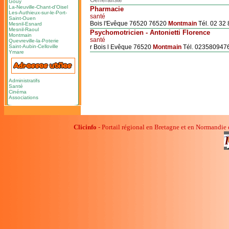
Généraliste
Gouy
La-Neuville-Chant-d'Oisel
Pharmacie
Les-Authieux-sur-le-Port-
santé
Saint-Ouen
Bois l'Evêque 76520 76520
Montmain
Tél. 02 32 
Mesnil-Esnard
Mesnil-Raoul
Psychomotricien - Antonietti Florence
Montmain
santé
Quevreville-la-Poterie
Saint-Aubin-Celloville
r Bois l Evêque 76520
Montmain
Tél. 023580947
Ymare
Administratifs
Santé
Cinéma
Associations
Clicinfo
- Portail régional en Bretagne et en Normandie 