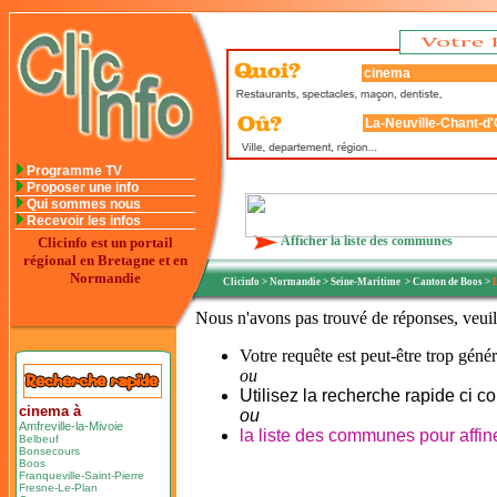
Programme TV
Proposer une info
Qui sommes nous
Recevoir les infos
Afficher la liste des communes
Clicinfo est un portail
régional en Bretagne et en
Normandie
Clicinfo
>
Normandie
>
Seine-Maritime
>
Canton de Boos
>
Nous n'avons pas trouvé de réponses, veuil
Votre requête est peut-être trop géné
ou
Utilisez la recherche rapide ci co
cinema à
ou
Amfreville-la-Mivoie
la liste des communes pour affine
Belbeuf
Bonsecours
Boos
Franqueville-Saint-Pierre
Fresne-Le-Plan