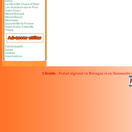
Gouy
La-Neuville-Chant-d'Oisel
Les-Authieux-sur-le-Port-
Saint-Ouen
Mesnil-Esnard
Mesnil-Raoul
Montmain
Quevreville-la-Poterie
Saint-Aubin-Celloville
Ymare
Administratifs
Santé
Cinéma
Associations
Clicinfo
- Portail régional en Bretagne et en Normandie 