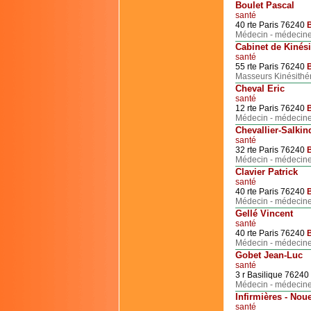
Boulet Pascal
santé
40 rte Paris 76240
Médecin - médecine
Cabinet de Kinés
santé
55 rte Paris 76240
Masseurs Kinésithér
Cheval Eric
santé
12 rte Paris 76240
Médecin - médecine
Chevallier-Salkind
santé
32 rte Paris 76240
Médecin - médecine
Clavier Patrick
santé
40 rte Paris 76240
Médecin - médecine
Gellé Vincent
santé
40 rte Paris 76240
Médecin - médecine
Gobet Jean-Luc
santé
3 r Basilique 76240
Médecin - médecine
Infirmières - Nou
santé