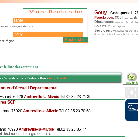
Gouy
Code-postal : 7
Population:
801 habitant
Distances:
Environ 3 km de l'
Loisirs :
Divers sports
Services :
Artisanat et comme
de maternelle et une classe de pr
er la liste des communes
ie
>
Seine-Maritime
>
Canton de Boos
>
Gouy
>
sante
ion et d'Accueil Départemental
-Esnard 76920
Amfreville-la-Mivoie
Tél.02 35 23 71 35
ères SCP
terrand 76920
Amfreville-la-Mivoie
Tél.02 35 23 70 68
rrand 76920
Amfreville-la-Mivoie
Tél.02 35 23 85 77
et docteur en chirurgie dentaire