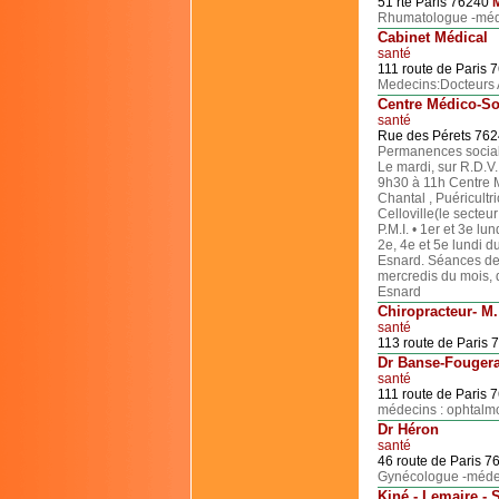
51 rte Paris 76240
M
Rhumatologue -méd
Cabinet Médical
santé
111 route de Paris
Medecins:Docteurs 
Centre Médico-So
santé
Rue des Pérets 76
Permanences sociale
Le mardi, sur R.D.V
9h30 à 11h Centre M
Chantal , Puéricultr
Celloville(le secteu
P.M.I. • 1er et 3e l
2e, 4e et 5e lundi 
Esnard. Séances de 
mercredis du mois,
Esnard
Chiropracteur- M
santé
113 route de Paris
Dr Banse-Fouger
santé
111 route de Paris
médecins : ophtalm
Dr Héron
santé
46 route de Paris 
Gynécologue -médec
Kiné - Lemaire - S