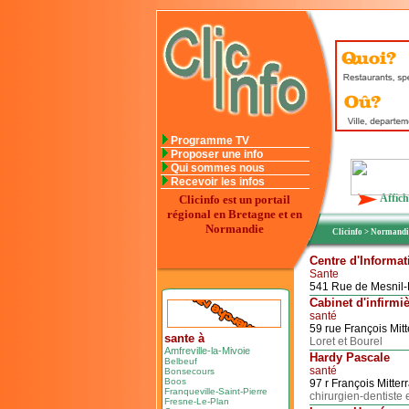
Programme TV
Proposer une info
Qui sommes nous
Recevoir les infos
Affich
Clicinfo est un portail
régional en Bretagne et en
Normandie
Clicinfo
>
Normand
Centre d'Informat
Sante
541 Rue de Mesnil
Cabinet d'infirmi
santé
59 rue François Mit
sante à
Loret et Bourel
Amfreville-la-Mivoie
Hardy Pascale
Belbeuf
santé
Bonsecours
Boos
97 r François Mitte
Franqueville-Saint-Pierre
chirurgien-dentiste 
Fresne-Le-Plan