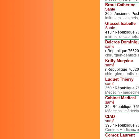
Brout Catherine
Sante
265 r Ancienne Pos
infirmiers : cabinets
Glasset Isabelle
Sante
413 r République 
infirmiers : cabinets
Delcros Dominiq
santé
r République 7652
chirurgien-dentiste 
Kritly Meryène
santé
r République 7652
chirurgien-dentiste 
Luquet Thierry
santé
350 r République 
Médecin - médecine
Cabinet Medical
santé
39 r République 7
Médecins : médecin
CIAD
santé
395 r République 
Centres Médicaux et
Comoz Laurent