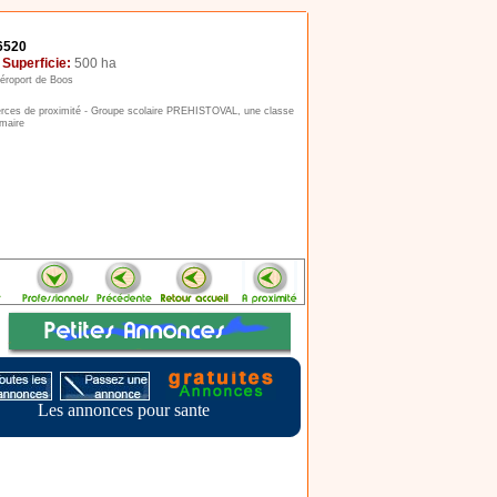
6520
s
Superficie:
500 ha
aéroport de Boos
rces de proximité - Groupe scolaire PREHISTOVAL, une classe
imaire
Les annonces pour sante