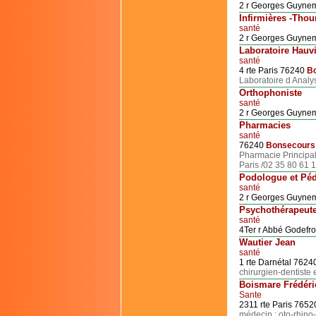
2 r Georges Guyne
Infirmières -Tho
santé
2 r Georges Guyne
Laboratoire Hauvi
santé
4 rte Paris 76240
B
Laboratoire d Analy
Orthophoniste
santé
2 r Georges Guyne
Pharmacies
santé
76240
Bonsecours
Pharmacie Principal
Paris /02 35 80 61 
Podologue et Péd
santé
2 r Georges Guyne
Psychothérapeute
santé
4Ter r Abbé Godefr
Wautier Jean
santé
1 rte Darnétal 7624
chirurgien-dentiste 
Boismare Frédéri
Sante
2311 rte Paris 765
médecin : oto-rhino