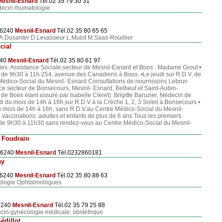
esnil-Esnard
Tél.02 35 79 30 31
ecin rhumatologie
 76240
Mesnil-Esnard
Tél.02 35 80 65 65
A.Dusanter D.Levasseur L.Mulot M.Saas-Rouillier
cial
240
Mesnil-Esnard
Tél.02 35 80 61 97
s: Assistance Sociale,secteur de Mesnil-Esnard et Boos : Madame Grout •
. de 9h30 à 11h 254, avenue des Canadiens à Boos. •Le jeudi sur R.D.V. de
édico-Social du Mesnil- Esnard Consultations de nourrissons Lebrun
ice secteur de Bonsecours, Mesnil- Esnard, Belbeuf et Saint-Aubin-
r de Boos étant assuré par Isabelle Cléret). Brigitte Baruzier, Médecin de
undi du mois de 14h à 16h,sur R.D.V à la Crèche 1, 2, 3 Soleil à Bonsecours •
du mois de 14h à 16h, sans R.D.V.au Centre Médico-Social du Mesnil-
vaccinations :adultes et enfants de plus de 6 ans Tous les premiers
 de 9h30 à 11h30 sans rendez-vous au Centre Médico-Social du Mesnil-
. Foudrain
 76240
Mesnil-Esnard
Tél.0232860181
ay
 76240
Mesnil-Esnard
Tél.02 35 80 88 63
ologie Ophtalmologues
76240
Mesnil-Esnard
Tél.02 35 79 25 88
in:gynécologie médicale, obstétrique
édillot