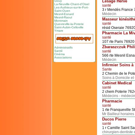
Lesage Hervé
Gouy
La-Neuville-Chant-d'Oisel
santé
Les-Authieux-sur-le-Port-
3 r Mendès France
Saint-Ouen
Médecin
Mesnil-Esnard
Mesnil-Raoul
Masseur kinésith
Montmain
santé
Quevreville-la-Poterie
Saint-Aubin-Celloville
résid Oseraie 7692
Ymare
Pharmacie La Miv
santé
107 rte Paris 7692
Zbaraszczuk Phil
Administratifs
Santé
santé
Cinéma
566 rte Mesnil Esn
Associations
Médecin
Infirmier Soins à
Sante
2 Chemin de le Pot
Soins à Domicile et 
Cabinet Medical
santé
2 chem Poterie 76
Médecins - médecine
Pharmacie
santé
1 rte Franqueville S
Mr Bailleul horaire
Ducos Pierre
santé
1 r Camille Saint 
chirurgien-dentiste 