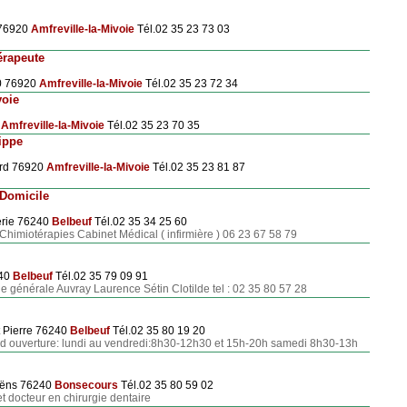
 76920
Amfreville-la-Mivoie
Tél.02 35 23 73 03
érapeute
0 76920
Amfreville-la-Mivoie
Tél.02 35 23 72 34
oie
0
Amfreville-la-Mivoie
Tél.02 35 23 70 35
ippe
ard 76920
Amfreville-la-Mivoie
Tél.02 35 23 81 87
 Domicile
erie 76240
Belbeuf
Tél.02 35 34 25 60
Chimiotérapies Cabinet Médical ( infirmière ) 06 23 67 58 79
240
Belbeuf
Tél.02 35 79 09 91
 générale Auvray Laurence Sétin Clotilde tel : 02 35 80 57 28
t Pierre 76240
Belbeuf
Tél.02 35 80 19 20
s d ouverture: lundi au vendredi:8h30-12h30 et 15h-20h samedi 8h30-13h
Saëns 76240
Bonsecours
Tél.02 35 80 59 02
et docteur en chirurgie dentaire