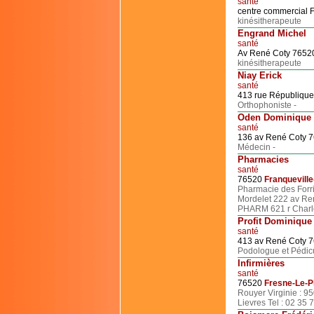
santé
centre commercial 
kinésitherapeute
Engrand Michel
santé
Av René Coty 765
kinésitherapeute
Niay Erick
santé
413 rue Républiqu
Orthophoniste -
Oden Dominique
santé
136 av René Coty 
Médecin -
Pharmacies
santé
76520
Franqueville
Pharmacie des Forri
Mordelet 222 av Ren
PHARM 621 r Charle
Profit Dominique
santé
413 av René Coty 
Podologue et Pédic
Infirmières
santé
76520
Fresne-Le-P
Rouyer Virginie : 95
Lievres Tel : 02 35 