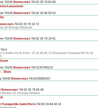
mer 76240
Bonsecours
Tél.02 35 79 83 60
umire-Lemonnier
mer 76240
Bonsecours
Tél.02 35 80 50 53
lle
onsecours
Tél.02 35 79 10 72
ses de Biologie Médicale
mer 76240
Bonsecours
Tél.02 35 79 19 41
Tél.0
e Chretien 52 rte Paris : 02 35 80 06 12 Pharmacie Chouquet 69 Ter rte
13
icure
mer 76240
Bonsecours
Tél.0235798123
 - Shen
oy 76240
Bonsecours
Tél.0235805267
0
Bonsecours
Tél.02 35 79 05 36
et docteur en chirurgie dentaire
ck
20
Franqueville-Saint-Pierre
Tél.06 19 84 48 16
-laryngologie