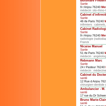
Boismare Frédéri
Sante
9 r Anjou 76240
Mes
médecin :oto-rhino-
Cabinet d'infirmi
Sante
46 rte Paris 76240
M
infirmiers : cabinets
Cabinet Radiolo
Sante
9 r Anjou 76240
Mes
radiologie (radiodi
Franck
Nicaise Manuel
Sante
51 rte Paris 76240
M
médecin : angéiolog
Rebmann Marc
Sante
24 r Pasteur 76240
médecin : médecine
Cabinet du Docte
santé
12 Rue d Anjou 76
chirurgien-dentiste 
Ambulancier - M.
santé
17 rue du Dr Schwe
Bruno Marie-Clai
santé