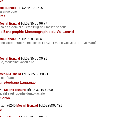
ck
nil-Esnard
Tél.02 35 79 97 97
laryngologie
ères
esnil-Esnard
Tél.02 35 79 06 77
, soins à domicile Lefort Brigitte Glasset Isabelle
gie Echographie Mammographie du Val Lormel
nil-Esnard
Tél.02 35 80 40 49
agnostic et imagerie médicale) Le Goff Eva Le Goff Jean-Hervé Marlière
esnil-Esnard
Tél.02 35 79 30 31
ie, médecine vasculaire
Mesnil-Esnard
Tél.02 35 80 80 21
 générale
ur Stéphane Langanay
240
Mesnil-Esnard
Tél.02 32 19 69 00
qualifié orthopédie dento-faciale
 Caron
itzer 76240
Mesnil-Esnard
Tél.0235805431
re