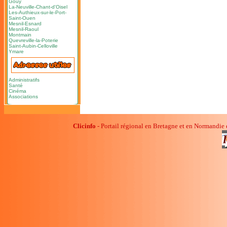
Gouy
La-Neuville-Chant-d'Oisel
Les-Authieux-sur-le-Port-
Saint-Ouen
Mesnil-Esnard
Mesnil-Raoul
Montmain
Quevreville-la-Poterie
Saint-Aubin-Celloville
Ymare
Administratifs
Santé
Cinéma
Associations
Clicinfo
- Portail régional en Bretagne et en Normandie 