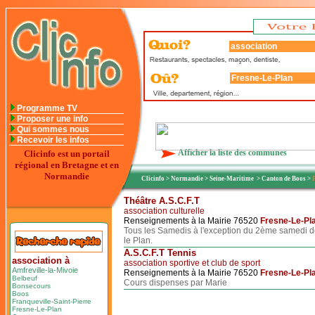
Programme TV
Proposer une info
Qui sommes nous
Recevoir les infos
Afficher la liste des communes
Clicinfo est un portail
régional en Bretagne et en
Normandie
Clicinfo
>
Normandie
>
Seine-Maritime
>
Canton de Boos
>
Théâtre A.S.C.F.T
association culturelle
Renseignements à la Mairie 76520
Fresne-Le-Pl
Tous les Samedis à l'exception du 2ème samedi d
le Plan.
A.S.C.F.T Tennis
association à
association sportive et club de sport
Amfreville-la-Mivoie
Renseignements à la Mairie 76520
Fresne-Le-Pl
Belbeuf
Cours dispenses par Marie
Bonsecours
Boos
Franqueville-Saint-Pierre
Fresne-Le-Plan