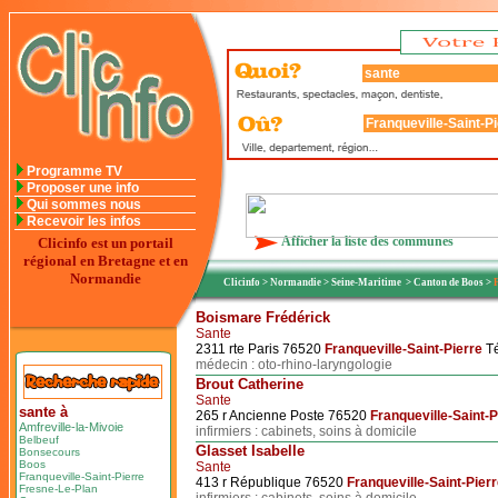
Programme TV
Proposer une info
Qui sommes nous
Recevoir les infos
Afficher la liste des communes
Clicinfo est un portail
régional en Bretagne et en
Normandie
Clicinfo
>
Normandie
>
Seine-Maritime
>
Canton de Boos
>
Boismare Frédérick
Sante
2311 rte Paris 76520
Franqueville-Saint-Pierre
Té
médecin : oto-rhino-laryngologie
Brout Catherine
Sante
sante à
265 r Ancienne Poste 76520
Franqueville-Saint-P
Amfreville-la-Mivoie
infirmiers : cabinets, soins à domicile
Belbeuf
Glasset Isabelle
Bonsecours
Boos
Sante
Franqueville-Saint-Pierre
413 r République 76520
Franqueville-Saint-Pier
Fresne-Le-Plan