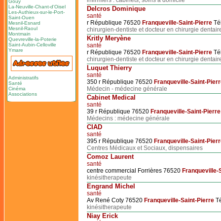
infirmiers : cabinets, soins à domicile
Gouy
La-Neuville-Chant-d'Oisel
Delcros Dominique
Les-Authieux-sur-le-Port-
santé
Saint-Ouen
r République 76520
Franqueville-Saint-Pierre
Tél
Mesnil-Esnard
Mesnil-Raoul
chirurgien-dentiste et docteur en chirurgie dentair
Montmain
Kritly Meryène
Quevreville-la-Poterie
Saint-Aubin-Celloville
santé
Ymare
r République 76520
Franqueville-Saint-Pierre
Tél
chirurgien-dentiste et docteur en chirurgie dentair
Luquet Thierry
santé
Administratifs
350 r République 76520
Franqueville-Saint-Pier
Santé
Médecin - médecine générale
Cinéma
Associations
Cabinet Medical
santé
39 r République 76520
Franqueville-Saint-Pierre
Médecins : médecine générale
CIAD
santé
395 r République 76520
Franqueville-Saint-Pier
Centres Médicaux et Sociaux, dispensaires
Comoz Laurent
santé
centre commercial Forrières 76520
Franqueville-
kinésitherapeute
Engrand Michel
santé
Av René Coty 76520
Franqueville-Saint-Pierre
Té
kinésitherapeute
Niay Erick