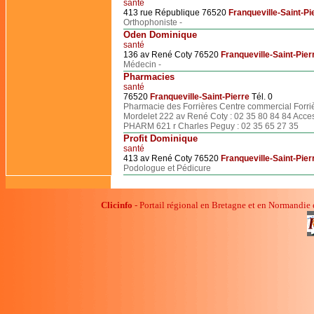
santé
413 rue République 76520
Franqueville-Saint-Pi
Orthophoniste -
Oden Dominique
santé
136 av René Coty 76520
Franqueville-Saint-Pier
Médecin -
Pharmacies
santé
76520
Franqueville-Saint-Pierre
Tél. 0
Pharmacie des Forrières Centre commercial Forri
Mordelet 222 av René Coty : 02 35 80 84 84 Acces
PHARM 621 r Charles Peguy : 02 35 65 27 35
Profit Dominique
santé
413 av René Coty 76520
Franqueville-Saint-Pier
Podologue et Pédicure
Clicinfo
- Portail régional en Bretagne et en Normandie 