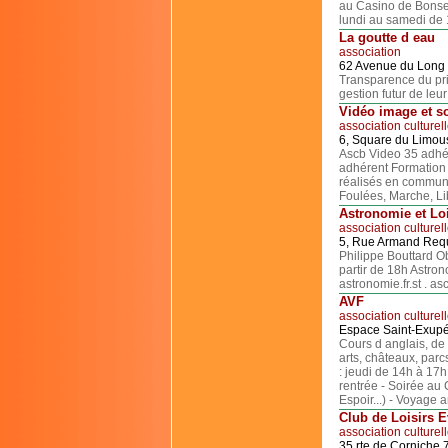
au Casino de Bonsec
lundi au samedi de 
La goutte d eau
association
62 Avenue du Long
Transparence du pri
gestion futur de leur
Vidéo image et s
association culturel
6, Square du Limou
Ascb Video 35 adhére
adhérent Formation 
réalisés en commun.
Foulées, Marche, Lib
Astronomie et Loi
association culturel
5, Rue Armand Req
Philippe Bouttard O
partir de 18h Astro
astronomie.fr.st . a
AVF
association culturel
Espace Saint-Exup
Cours d anglais, de 
arts, châteaux, par
: jeudi de 14h à 17h
rentrée - Soirée au 
Espoir...) - Voyage a
Club de Loisirs 
association culturel
35 rte de Corniche