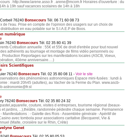
ours . http://www.larene.asso.fr . arene@mcom.fr Horaires d'ouverture : du
14h à 19h sauf vacances scolaires de 14h à 18h
 Corbeil 76240
Bonsecours
Tél. 06 71 60 08 73
x de l'eau. Prise en compte de l'opinion des usagers sur un choix de
 distribution en eau potable sur le S.I.A.E.P de Boos.
on numérique
le
sin 76240
Bonsecours
Tél. 02 35 80 41 39
nts Cotisation annuelle : 55€ et 55€ de droit d'entrée pour tout nouvel
des adhérents au tournage et montage de films vidéo personnels ou
 Production Reportages sur les manifestations locales (ASCB, Voeux,
ération, 40ème anniversaire.....)
sirs Scientifiques
le
uier 76240
Bonsecours
Tél. 02 35 80 08 11 -
Voir le site
bservations des phénomènes astronomiques Espace mini-fusées : lundi à
nomie : mardi 20h45 (adultes), au Vacher de la Ferme du Plan. www.ascb-
scb-astronomie@fr.st
le
éry 76240
Bonsecours
Tél. 02 35 80 24 32
pastel,aquarelle, couture, visites d entreprises, tourisme régional (beaux-
cs et jardins, ...),théâtre, randonnée pédestre chaque semaine. Permanence
 - Manifestations : - Galette des Rois - Assemblée générale - Apéritif de
Casino avec tombola pour associations caritative (Becquerel, Vie &
nnuel (Malte, croisière sur le Rhin, Crète)
Evelyne Genet
le
 76240
Bonsecours
Tél. 02 35 80 05 53