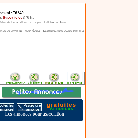
ostal : 76240
ts
Superficie:
376 ha
5 km de Paris, 70 km de Dieppe et 70 km du Havre
ces de proximité - deux écoles maternelles,trois ecoles primaires
Les annonces pour association