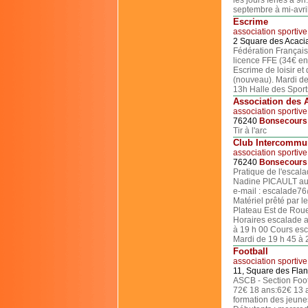
les jours fériés à 9
septembre à mi-avril
Escrime
association sportive
2 Square des Acac
Fédération Français
licence FFE (34€ en 
Escrime de loisir et
(nouveau). Mardi de
13h Halle des Spor
Association des 
association sportive
76240
Bonsecours
Tir à l'arc
Club Intercommun
association sportive
76240
Bonsecours
Pratique de l'escal
Nadine PICAULT au 
e-mail : escalade76
Matériel prêté par l
Plateau Est de Roue
Horaires escalade a
à 19 h 00 Cours esc
Mardi de 19 h 45 à 
Football
association sportive
11, Square des Fla
ASCB - Section Foot
72€ 18 ans:62€ 13 a
formation des jeunes