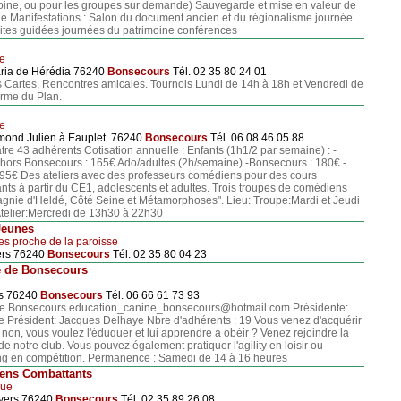
ine, ou pour les groupes sur demande) Sauvegarde et mise en valeur de
ne Manifestations : Salon du document ancien et du régionalisme journée
sites guidées journées du patrimoine conférences
le
ria de Hérédia 76240
Bonsecours
Tél. 02 35 80 24 01
 Cartes, Rencontres amicales. Tournois Lundi de 14h à 18h et Vendredi de
rme du Plan.
le
ymond Julien à Eauplet. 76240
Bonsecours
Tél. 06 08 46 05 88
re 43 adhérents Cotisation annuelle : Enfants (1h1/2 par semaine) : -
hors Bonsecours : 165€ Ado/adultes (2h/semaine) -Bonsecours : 180€ -
95€ Des ateliers avec des professeurs comédiens pour des cours
nts à partir du CE1, adolescents et adultes. Trois troupes de comédiens
nie d'Heldé, Côté Seine et Métamorphoses". Lieu: Troupe:Mardi et Jeudi
telier:Mercredi de 13h30 à 22h30
Jeunes
es proche de la paroisse
iers 76240
Bonsecours
Tél. 02 35 80 04 23
e de Bonsecours
rs 76240
Bonsecours
Tél. 06 66 61 73 93
e Bonsecours education_canine_bonsecours@hotmail.com Présidente:
e Président: Jacques Delhaye Nbre d'adhérents : 19 Vous venez d'acquérir
non, vous voulez l'éduquer et lui apprendre à obéir ? Venez rejoindre la
de notre club. Vous pouvez également pratiquer l'agility en loisir ou
ring en compétition. Permanence : Samedi de 14 à 16 heures
ens Combattants
que
oyers 76240
Bonsecours
Tél. 02 35 89 26 08