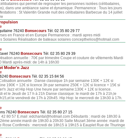
 célibataires qui permet de regrouper les personnes isolées (célibataires,
e)s), dans une ambiance saine et dynamique. Permanence : Tous les jours
stations : St Valentin Grande nuit des célibataires Barbecue du 14 juillet
re
ropulsion
le
Aquitaine 76240
Bonsecours
Tél. 02 35 80 29 77
rses en France et en Europe Permanence : mardi apres midi
fis Solaires Réalisation de bateaux solaires concepthelios@hotmail.com
le
Ravel 76240
Bonsecours
Tél. 02 35 80 29 39
sation annuelle : 70€ par trimestre Coupe et couture de vêtements Mardi
0 Mardi après-midi: de 14h à 16h30
et Moder'n Jazz
le
 76240
Bonsecours
Tél. 02 35 15 84 56
otisation annuelle : Danse classique 1h par semaine 130€ + 12€ si
ine 190€ + 12€ si licence 3h par semaine 250€ + 12€ si licence + 15€ si
'n Jazz et Hip Hop Une heure par semaine:130€ + 12€ si licence.
di et le Jeudi de 17 h à 21h Danse classique: le mardi de 17h à 21h,le
h15,et le vendredi de 17h à 20h45. Hip Hop: le mercredi de 13h30 à 17h.
le
aens 76240
Bonsecours
Tél. 02 35 80 27 15
 42 80 57 E.mail :edchantal@hotmail.com Débutants : mardi de 18h30 à
 2ème année:mardi de 19h30 à 20h30 Salle Mozart 3ème année: mardi de
e Rose Confirmés : mercredi de 18h15 à 19h15 à Eauplet Rue de Thuringe
le