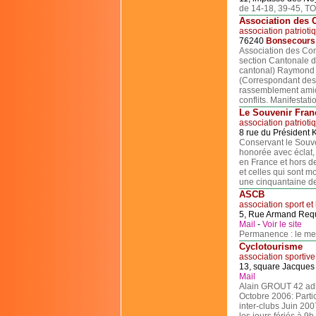
de 14-18, 39-45, TO
Association des 
association patrioti
76240
Bonsecours
Association des Com
section Cantonale 
cantonal) Raymond 
(Correspondant des 
rassemblement amic
conflits. Manifestati
Le Souvenir Fran
association patrioti
8 rue du Président
Conservant le Souven
honorée avec éclat, 
en France et hors de
et celles qui sont m
une cinquantaine de
ASCB
association sport et 
5, Rue Armand Req
Mail
-
Voir le site
Permanence : le mer
Cyclotourisme
association sportive
13, square Jacques
Mail
Alain GROUT 42 adhé
Octobre 2006: Parti
inter-clubs Juin 200