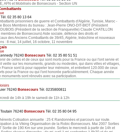
E, AFN et Mobilisés de Bonsecours - Section UN
Combattants
que
Tél. 02 35 80 13 64
battants prisonniers de guerre et Combattants d'Algérie, Tunisie, Maroc -
de Boos Membres du bureau : Jean-Pierre ONO-DIT-BIOT (Président
DUBOIS (Président de la section de Franqueville) Claude CHATILLON
membres de Bonsecours) Aide sociale, défence des droits et
aux des Anciens Combattants de 39/45, Algérie, Indochine et nouveaux
ons : 8 mai, 14 juillet, 16 octobre, 11 novembre
çais
que
 Kennedy 76240
Bonsecours
Tél. 02 35 80 51 51
ir de celles et de ceux qui sont morts pour la France ou qui l'ont servie et
il veille sur les monuments, grands ou modestes, qui dans villes et villages,
 France sont là pour rappeler leur mémoire, et entretient 120.000 de ceux
orts pour la France ou qui l'ont honorée particulièrement. Chaque année
 monuments sont rénovés avec sa participation.
loisirs
uier 76240
Bonsecours
Tél. 0235800811
credi de 14h à 19h le samedi de 11h à 12h
 Toutain 76240
Bonsecours
Tél. 02 35 80 04 95
rents Cotisation annuelle : 25 € Randonnées et parcours sur route.
cipation à la Viking Organisation de la Robic-Bonsecours. Mai 2007 Sorties
7 Sortie de 190 Km sur une jounée. Sorties le mercredi à partir de 14h et