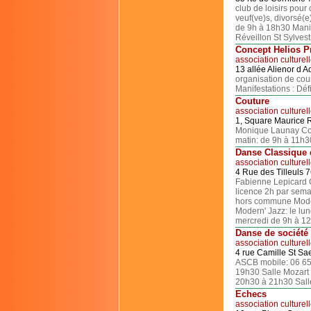
club de loisirs pour
veuf(ve)s, divorsé(
de 9h à 18h30 Manife
Réveillon St Sylvest
Concept Helios P
association culturel
13 allée Alienor d 
organisation de cou
Manifestations : Dé
Couture
association culturel
1, Square Maurice 
Monique Launay Coti
matin: de 9h à 11h3
Danse Classique 
association culturel
4 Rue des Tilleuls
Fabienne Lepicard C
licence 2h par sema
hors commune Moder
Modern' Jazz: le lun
mercredi de 9h à 12
Danse de société
association culturel
4 rue Camille St S
ASCB mobile: 06 65
19h30 Salle Mozart
20h30 à 21h30 Sall
Echecs
association culturel