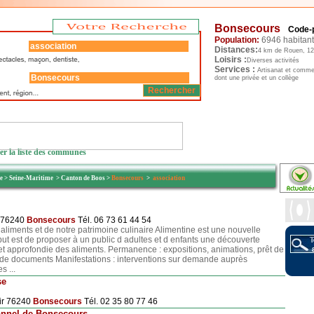
Bonsecours
Code-p
Population:
6946 habitan
Distances:
4 km de Rouen, 12
Loisirs :
Diverses activités
Services :
Artisanat et commer
dont une privée et un collège
er la liste des communes
ie
>
Seine-Maritime
>
Canton de Boos
>
Bonsecours
>
association
e 76240
Bonsecours
Tél. 06 73 61 44 54
aliments et de notre patrimoine culinaire Alimentine est une nouvelle
but est de proposer à un public d adultes et d enfants une découverte
et approfondie des aliments. Permanence : expositions, animations, prêt de
 de documents Manifestations : interventions sur demande auprès
s ...
se
oir 76240
Bonsecours
Tél. 02 35 80 77 46
onnel de Bonsecours