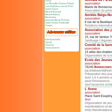
Gouy
association
La-Neuville-Chant-d'Oisel
Les-Authieux-sur-le-Port-
Mairie de Bonseco
Saint-Ouen
Association du pers
Mesnil-Esnard
Mesnil-Raoul
Amitiés Belgo-N
Montmain
association
Quevreville-la-Poterie
6 rue de la Basiliq
Saint-Aubin-Celloville
Relations internatio
Ymare
Association des j
association
15, rue de Verdun 
Administratifs
Jardinage ( légumes 
Santé
Comité de la ker
Cinéma
Associations
association
15 allée des érabl
Organisation de la 
Ecole des Jeunes
association
76240
Bonsecours
jsp.plateauest@wa
Préparation des jeu
dure 3 à 4 années e
sport Permanence :
sauf vacances scola
L Arene
association
Place Saint Exupér
Mail
Organisation de jeux
manifestations et d
midi) Manifestations