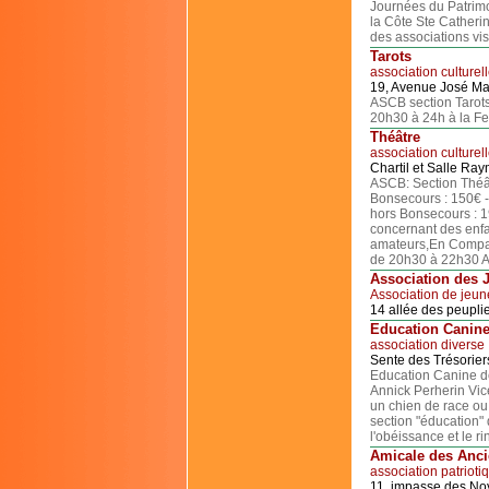
Journées du Patrimo
la Côte Ste Catheri
des associations vi
Tarots
association culturel
19, Avenue José Ma
ASCB section Tarots
20h30 à 24h à la Fe
Théâtre
association culturel
Chartil et Salle Ra
ASCB: Section Théât
Bonsecours : 150€ -
hors Bonsecours : 1
concernant des enfa
amateurs,En Compag
de 20h30 à 22h30 A
Association des 
Association de jeun
14 allée des peupl
Education Canin
association diverse
Sente des Trésorie
Education Canine d
Annick Perherin Vic
un chien de race ou 
section "éducation" 
l'obéissance et le 
Amicale des Anci
association patrioti
11, impasse des N