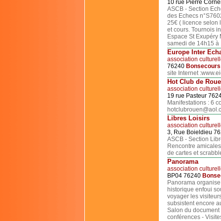
10 rue Pierre Corne
ASCB - Section Ech
des Echecs n°S7602
25€ ( licence selon 
et cours. Tournois i
Espace St Exupéry M
samedi de 14h15 à
Europe Inter Ech
association culturel
76240
Bonsecours
site Internet :www.e
Hot Club de Rou
association culturel
19 rue Pasteur 762
Manifestations : 6 c
hotclubrouen@aol.
Libres Loisirs
association culturel
3, Rue Boieldieu 7
ASCB - Section Libr
Rencontre amicales a
de cartes et scrabbl
Panorama
association culturel
BP04 76240
Bonse
Panorama organise c
historique enfoui so
voyager les visiteur
subsistent encore a
Salon du document a
conférences - Visite