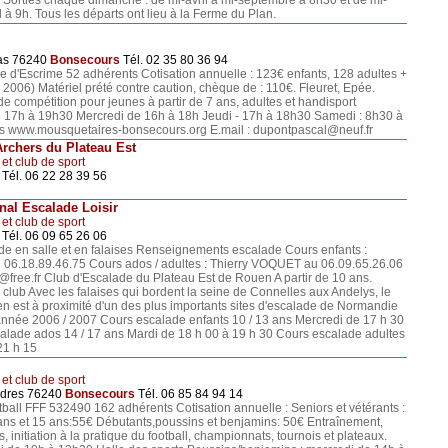
h. Sorties chaque dimanche : de mi-avril à mi-septembre à 8h30 et de mi-
 à 9h. Tous les départs ont lieu à la Ferme du Plan.
ias 76240
Bonsecours
Tél. 02 35 80 36 94
e d'Escrime 52 adhérents Cotisation annuelle : 123€ enfants, 128 adultes +
2006) Matériel prété contre caution, chèque de : 110€. Fleuret, Epée.
 de compétition pour jeunes à partir de 7 ans, adultes et handisport
 17h à 19h30 Mercredi de 16h à 18h Jeudi - 17h à 18h30 Samedi : 8h30 à
ts www.mousquetaires-bonsecours.org E.mail : dupontpascal@neuf.fr
Archers du Plateau Est
 et club de sport
Tél. 06 22 28 39 56
al Escalade Loisir
 et club de sport
Tél. 06 09 65 26 06
ade en salle et en falaises Renseignements escalade Cours enfants :
06.18.89.46.75 Cours ados / adultes : Thierry VOQUET au 06.09.65.26.06
@free.fr Club d'Escalade du Plateau Est de Rouen A partir de 10 ans.
e club Avec les falaises qui bordent la seine de Connelles aux Andelys, le
n est à proximité d'un des plus importants sites d'escalade de Normandie
nnée 2006 / 2007 Cours escalade enfants 10 / 13 ans Mercredi de 17 h 30
alade ados 14 / 17 ans Mardi de 18 h 00 à 19 h 30 Cours escalade adultes
21 h 15
 et club de sport
ndres 76240
Bonsecours
Tél. 06 85 84 94 14
ball FFF 532490 162 adhérents Cotisation annuelle : Seniors et vétérants :
ns et 15 ans:55€ Débutants,poussins et benjamins: 50€ Entraînement,
, initiation à la pratique du football, championnats, tournois et plateaux.