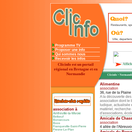
Programme TV
Proposer une info
Qui sommes nous
Recevoir les infos
Affich
Clicinfo est un portail
régional en Bretagne et en
Normandie
Clicinfo
>
Normand
Alimentine
association
36, rue de la Plain
A la découverte des 
association dont le 
ludique, actualisée 
association à
matériel, recherche
d'associations, école
Amfreville-la-Mivoie
Belbeuf
Amicale de Chas
Bonsecours
association
Boos
Franqueville-Saint-Pierre
4 allée de l'Abreuv
Fresne-Le-Plan
Amicale du Pers