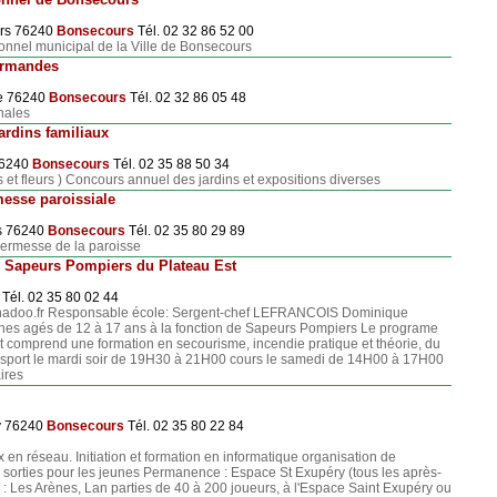
urs 76240
Bonsecours
Tél. 02 32 86 52 00
onnel municipal de la Ville de Bonsecours
ormandes
ue 76240
Bonsecours
Tél. 02 32 86 05 48
nales
ardins familiaux
76240
Bonsecours
Tél. 02 35 88 50 34
et fleurs ) Concours annuel des jardins et expositions diverses
messe paroissiale
es 76240
Bonsecours
Tél. 02 35 80 29 89
kermesse de la paroisse
 Sapeurs Pompiers du Plateau Est
Tél. 02 35 80 02 44
nadoo.fr Responsable école: Sergent-chef LEFRANCOIS Dominique
nes agés de 12 à 17 ans à la fonction de Sapeurs Pompiers Le programe
t comprend une formation en secourisme, incendie pratique et théorie, du
 sport le mardi soir de 19H30 à 21H00 cours le samedi de 14H00 à 17H00
ires
y 76240
Bonsecours
Tél. 02 35 80 22 84
 en réseau. Initiation et formation en informatique organisation de
e sorties pour les jeunes Permanence : Espace St Exupéry (tous les après-
 : Les Arènes, Lan parties de 40 à 200 joueurs, à l'Espace Saint Exupéry ou