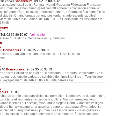
ille 76240
Bonsecours
Tél. 02 35 80 80 45
ecs ascbechecs.free.fr . RahmaniHamdi@aol.com Fédération Française
0 E.mail : rahamanihamdi@aol.com 30 adhérents Cotisation annuelle :
la catégorie d'âge) Initiation, perfectionnement, préparation à la compétition
ndividuels, Championnats par équipes (enfants, adolescents, adultes)
ardi de 20h à 23h Samedi de 14h15 à 19h Cours pour les très jeunes le
 15h45
anges
le
Tél. 02 35 80 10 67 -
Voir le site
ie.asso.fr Relations internationales / jumelages
en
le
40
Bonsecours
Tél. 02 35 98 39 83
oncerts par an Organisation de concerts de jazz classique
com
le
6240
Bonsecours
Tél. 02 35 80 38 73
es Loisirs Cotisation annuelle : Bonsecours : 15 € Hors-Bonsecours : 25 €
utour des jeux de cartes, du scrabble,dominos,triominos ... Tous les jeux
e ,voyages mardi de 14h à 18h à la Salle paroissiale.
le
cours
Tél. 00
haque année plusieurs visites qui permettent la découverte du patrimoine
us la terre et les hautes herbes de la Colline. Nos conférenciers font
s dans le temps et l histoire, évoquant le siège d Henri IV dont les vestiges
ujourd hui. www.panorama-asso.fr.st . panorama.quenault@wanadoo.fr .
ncien et du régionalisme - journée des associations - visites guidées -
s de la totalité du Site (au printemps et en septembre, à l occasion des